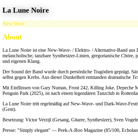
La Lune Noire
New Wave
About
La Lune Noire ist eine New-Wave- / Elektro- / Alternative-Band aus D
melancholische, tanzbare Synthesizer-Linien, gregorianische Chöre,
und eigenen Klang.
Der Sound der Band wurde durch persönliche Tragödien geprägt. Sänge
selbst gegen Krebs. Aus dieser Dunkelheit entstanden dramatische Tex
Mit Einflüssen von Gary Numan, Front 242, Killing Joke, Depeche M
Penguin Park (2025), ist nach einem legendären Tanzclub in Rotterda
La Lune Noire tritt regelmäßig auf New-Wave- und Dark-Wave-Festiv
(Gent).
Besetzung: Victor Verzijl (Gesang, Gitarre, Synthesizer), Sven Vogel
Presse: "Simply elegant" — Peek-A-Boo Magazine (85/100, Echolan