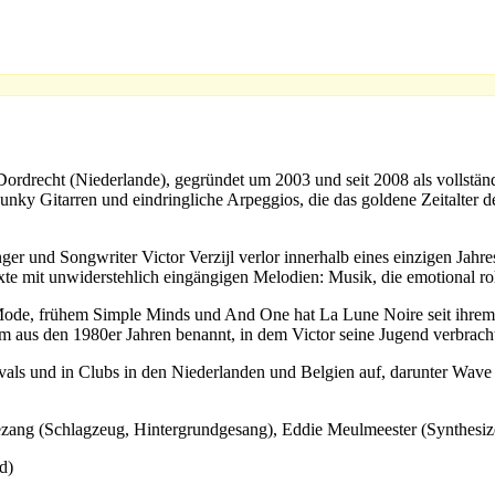
ordrecht (Niederlande), gegründet um 2003 und seit 2008 als vollständi
 punky Gitarren und eindringliche Arpeggios, die das goldene Zeitalt
r und Songwriter Victor Verzijl verlor innerhalb eines einzigen Jahr
te mit unwiderstehlich eingängigen Melodien: Musik, die emotional roh
ode, frühem Simple Minds und And One hat La Lune Noire seit ihrem D
m aus den 1980er Jahren benannt, in dem Victor seine Jugend verbrach
als und in Clubs in den Niederlanden und Belgien auf, darunter Wave 
ezang (Schlagzeug, Hintergrundgesang), Eddie Meulmeester (Synthesizer
d)